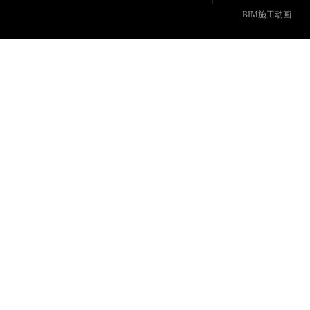
BIM施工动画