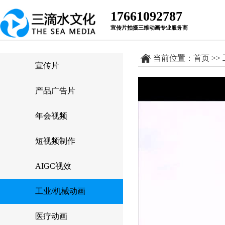
17661092787
宣传片拍摄三维动画专业服务商
当前位置：
首页
>>
宣传片
产品广告片
年会视频
短视频制作
AIGC视效
工业/机械动画
医疗动画